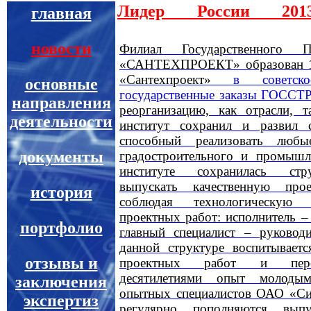
Лидер России 201
главная
Проектировщика!
новости
Филиал Государственного П
«САНТЕХПРОЕКТ» образован 1
«Сантехпроект»
в советск
основные
государственные заказы ГОСС
направления
реорганизацию, как отрасли, 
деятельности
институт сохранил и развил 
способный реализовать любы
документы
градостроительного и промышл
институте сохранилась стр
выпускать качественную про
история
соблюдая технологическую 
проектных работ: исполнитель –
портфолио
главный специалист – руководи
данной структуре воспитываетс
отзывы и
проектных работ и перед
десятилетиями опыт молодым
заключения
опытных специалистов ОАО «Си
экспертиз
регулярно пополняются выпу