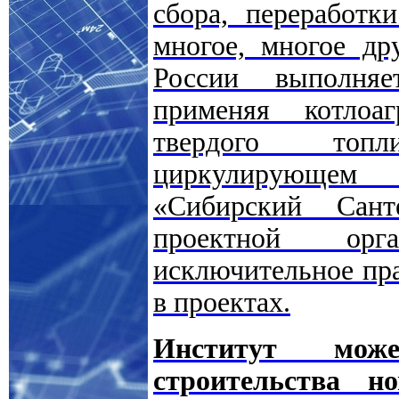
сбора, переработк
многое, многое др
России выполня
применяя котлоа
твердого топл
циркулирующем
«Сибирский Сант
проектной орг
исключительное пра
в проектах.
Институт може
строительства 