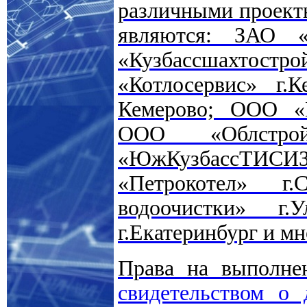
различными проект
являются: ЗАО «
«Кузбассшахтост
«Котлосервис» г
Кемерово; ООО «М
ООО «Облстрой
«ЮжКузбассТИСИ
«Петрокотел» г
водоочистки» г.
г.Екатеринбург и мн
Права на выполне
свидетельством 