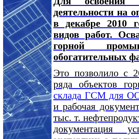
Для освоения 
деятельности на о
в декабре 2010 
видов работ. Осв
горной промыш
обогатительных фа
Это позволило с 2
ряда объектов гор
склада ГСМ для ОО
и рабочая докумен
тыс. т. нефтепродук
документация у