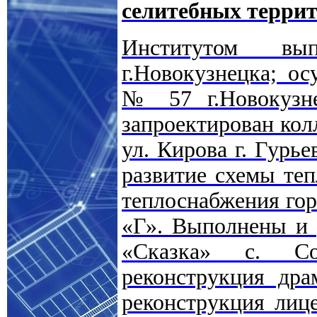
селитебных терри
Институтом вып
г.Новокузнецка; ос
№ 57 г.Новокузне
запроектирован кол
ул. Кирова г. Гурье
развитие схемы теп
теплоснабжения гор
«Г». Выполнены и 
«Сказка» с. Со
реконструкция драм
реконструкция лиц