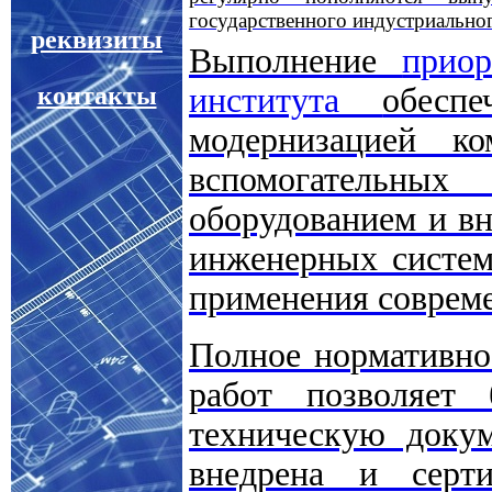
государственного индустриальног
реквизиты
Выполнение
приор
контакты
института
обесп
модернизацией к
вспомогательны
оборудованием и вн
инженерных систем
применения соврем
Полное нормативно
работ позволяет
техническую докум
внедрена и серт