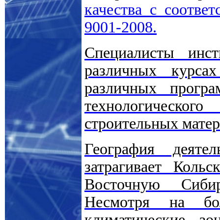
качества с соотве
9001-2008.
Специалисты инс
различных курса
различных програ
технологическо
строительных матер
География деяте
затрагивает Кольс
Восточную Сиби
Несмотря на бо
климатические зо